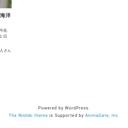
の海洋
料化
１日
人さん
Powered by WordPress.
The Nishiki theme
is Supported by
AnimaGate, Inc.