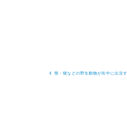
投
熊・猪などの野生動物が街中に出没
稿
ナ
ビ
ゲ
ー