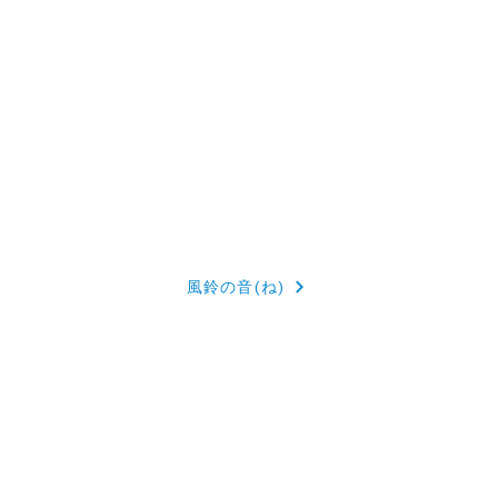
風鈴の音(ね)