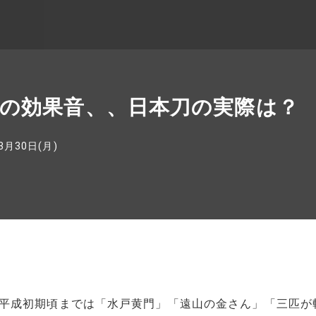
の効果音、、日本刀の実際は？
3月30日(月)
平成初期頃までは「水戸黄門」「遠山の金さん」「三匹が